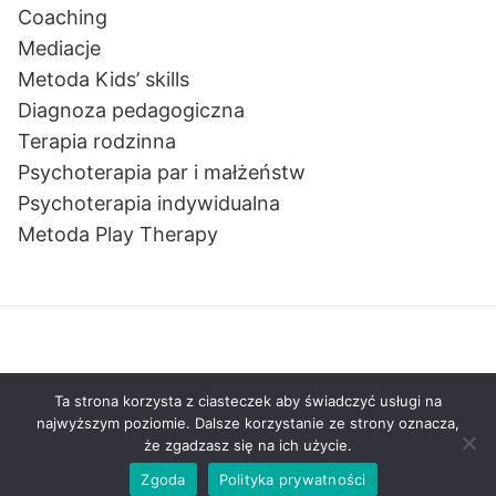
Coaching
Mediacje
Metoda Kids’ skills
Diagnoza pedagogiczna
Terapia rodzinna
Psychoterapia par i małżeństw
Psychoterapia indywidualna
Metoda Play Therapy
Wszelkie prawa zastrzeżone © 2026 centrum-
Ta strona korzysta z ciasteczek aby świadczyć usługi na
emocja.pl
najwyższym poziomie. Dalsze korzystanie ze strony oznacza,
że zgadzasz się na ich użycie.
Zgoda
Polityka prywatności
Realizacja: zrobiestrone.pl strony na Wordpress